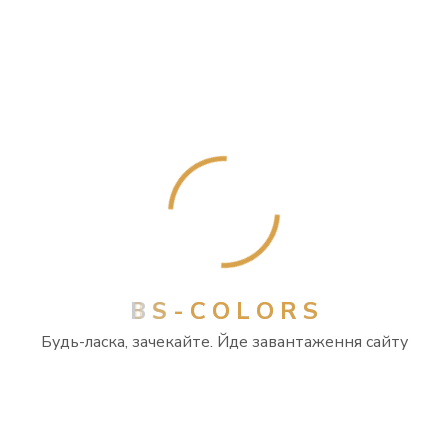
ПН
ВТ
СР
ЧТ
ПТ
СБ
НД
1
2
3
4
5
6
7
8
9
10
11
12
13
14
15
16
17
18
19
20
21
22
23
24
25
26
27
28
29
30
31
СЕРПЕНЬ 2026
B
S
-
C
O
L
O
R
S
Будь-ласка, зачекайте. Йде завантаження сайту